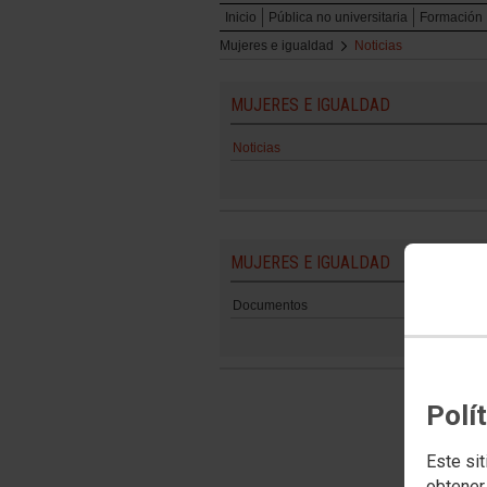
Inicio
Pública no universitaria
Formación
Mujeres e igualdad
Noticias
MUJERES E IGUALDAD
Noticias
MUJERES E IGUALDAD
Documentos
Polí
Este sit
obtener