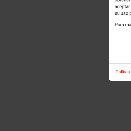
aceptar 
su uso 
Para má
Política