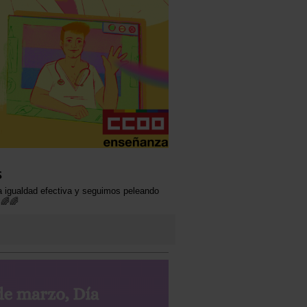
s
a igualdad efectiva y seguimos peleando
 🌈🌈