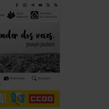
Zona
Servicios
liate
afiliación
a la afiliación
Multimedia
Buscador
n