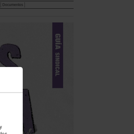
Documentos
 y
edes