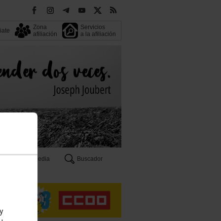
Zona
Servicios
liate
afiliación
a la afiliación
Multimedia
Buscador
n
 y