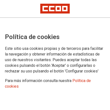
Política de cookies
Este sitio usa cookies propias y de terceros para facilitar
la navegación y obtener información de estadísticas de
AVISO LEGAL
uso de nuestros visitantes. Puedes aceptar todas las
cookies pulsando el botón 'Aceptar' o configurarlas o
rechazar su uso pulsando el botón 'Configurar cookies'
1. ASPECTOS GENERALES
Lee atentamente el siguiente aviso legal relativo al sitio web
Para más información consulta nuestra
Política de
de FEDERACION DE ENSE?ANZA DE COMISIONES
cookies
OBRERAS, si tienes cualquier cuestión relativa al mismo no
dudes en contactar con nosotros a través del apartado
Contacta
http://www.ccoo.es/Contacta
FEDERACION DE ENSE?ANZA DE COMISIONES