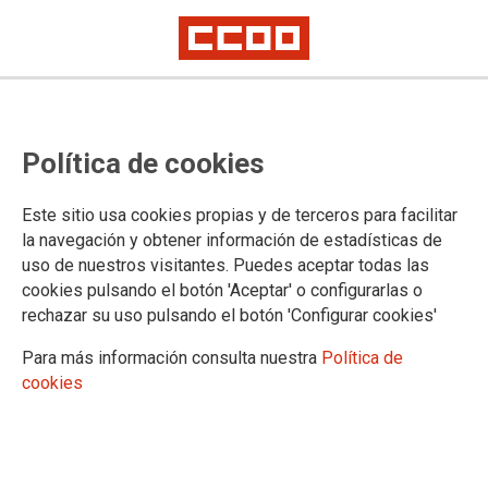
Política de cookies
Este sitio usa cookies propias y de terceros para facilitar
Manifestaciones y actos en
la navegación y obtener información de estadísticas de
uso de nuestros visitantes. Puedes aceptar todas las
Canarias para el próximo 8M Día
cookies pulsando el botón 'Aceptar' o configurarlas o
rechazar su uso pulsando el botón 'Configurar cookies'
Internacional de la Mujer
Para más información consulta nuestra
Política de
cookies
29/02/2024.
TEMAS
Igualdad