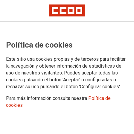
Política de cookies
Este sitio usa cookies propias y de terceros para facilitar
Se retoman las negociaciones
la navegación y obtener información de estadísticas de
uso de nuestros visitantes. Puedes aceptar todas las
sobre la implantación de la FP
cookies pulsando el botón 'Aceptar' o configurarlas o
rechazar su uso pulsando el botón 'Configurar cookies'
dual
Para más información consulta nuestra
Política de
El pasado martes tuvo lugar una nueva reunión sobre la implantación de
cookies
la FP dual tras la presión sindical ejercida con la huelga del 4 de
diciembre y las peticiones de reunión con el presidente Clavijo y la
diputada del común.
27/01/2025.