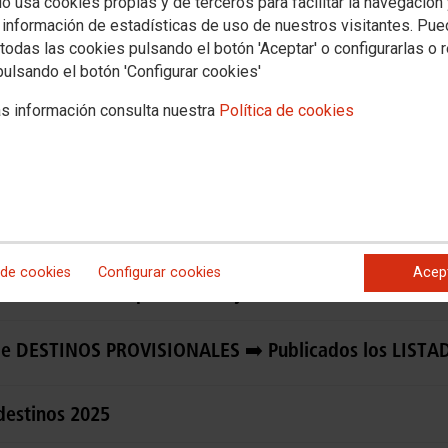
io usa cookies propias y de terceros para facilitar la navegación
Empleo
Política educativa
Mujeres e igualdad
Salud laboral
Otros sectores
 información de estadísticas de uso de nuestros visitantes. Pu
Comisiones de servicio
todas las cookies pulsando el botón 'Aceptar' o configurarlas o 
pulsando el botón 'Configurar cookies'
s información consulta nuestra
Política de cookies
isiones de coordinación
vicio: se limitan las necesidades docentes pero las c
 de cookies
Configurar cookies
Acep
educción horaria para los mayores de 59, 60 o más añ
e DESTINOS PROVISIONALES ➡️ Publicados los LISTA
destinos 2025