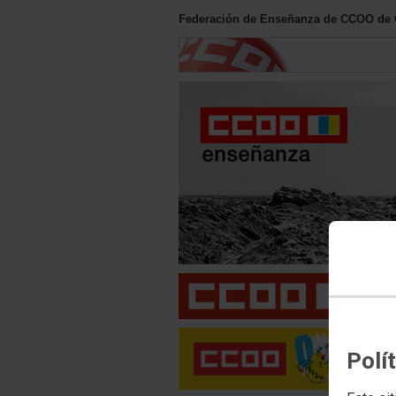
Federación de Enseñanza de CCOO de 
Polí