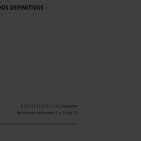
DOS DEFINITIVOS -
1 |
2 |
3 |
4 |
5 |
6 |
7 |
8 |
Siguiente
Mostrando contenidos 1 a 10 de 71