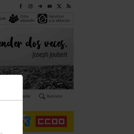
Zona
Servicios
liate
afiliación
a la afiliación
Multimedia
Buscador
n