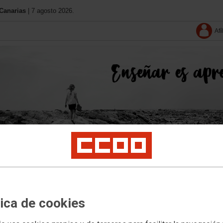
Canarias
| 7 agosto 2026.
Afí
Conócenos
11 Congreso
Contacta
Solo afiliació
tica de cookies