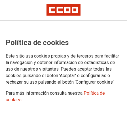
Política de cookies
Este sitio usa cookies propias y de terceros para facilitar
ADJUDICACIÓN de DESTINOS
la navegación y obtener información de estadísticas de
uso de nuestros visitantes. Puedes aceptar todas las
PROVISIONALES ➡️ Publicados los
cookies pulsando el botón 'Aceptar' o configurarlas o
rechazar su uso pulsando el botón 'Configurar cookies'
LISTADOS DEFINITIVOS -
SECUNDARIA Y OTROS CUERPOS -
Para más información consulta nuestra
Política de
cookies
CURSO 2025-2026
‼️ Para el personal docente funcionario de carrera SALVO funcionarios en
prácticas, reingresados desde excedencia, de otras administraciones
educativas e Interinos.