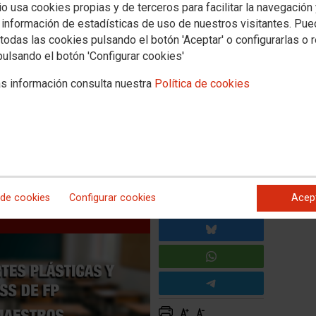
io usa cookies propias y de terceros para facilitar la navegación
Empleo
Política educativa
Mujeres e igualdad
Salud laboral
Otros sectores
 información de estadísticas de uso de nuestros visitantes. Pu
Adjudicación de destinos
todas las cookies pulsando el botón 'Aceptar' o configurarlas o 
pulsando el botón 'Configurar cookies'
s información consulta nuestra
Política de cookies
seño y PESS de FP
 de cookies
Configurar cookies
Acep