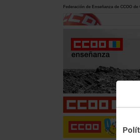
Federación de Enseñanza de CCOO de 
Polí