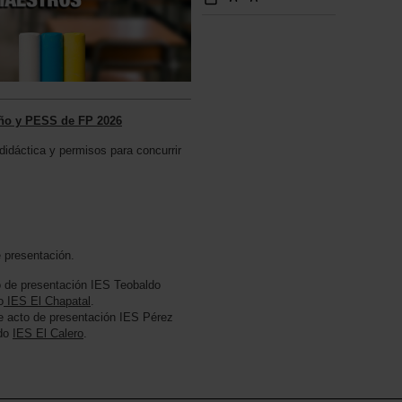
seño y PESS de FP 2026
didáctica y permisos para concurrir
 presentación.
o de presentación IES Teobaldo
o
IES El Chapatal
.
e acto de presentación IES Pérez
ado
IES El Calero
.