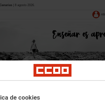
Canarias
| 8 agosto 2026.
Afí
Conócenos
11 Congreso
Contacta
Solo afiliació
tica de cookies