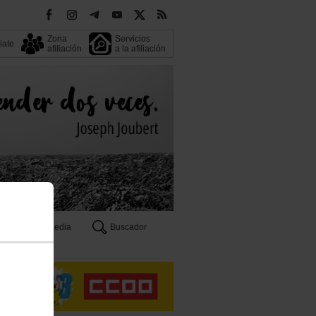
Zona
Servicios
liate
afiliación
a la afiliación
Multimedia
Buscador
n