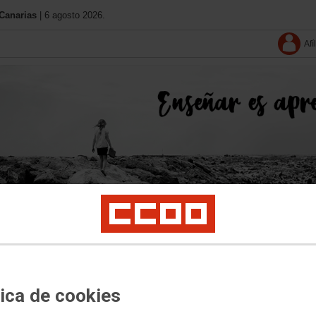
Canarias
| 6 agosto 2026.
Afí
Conócenos
11 Congreso
Contacta
Solo afiliació
tica de cookies