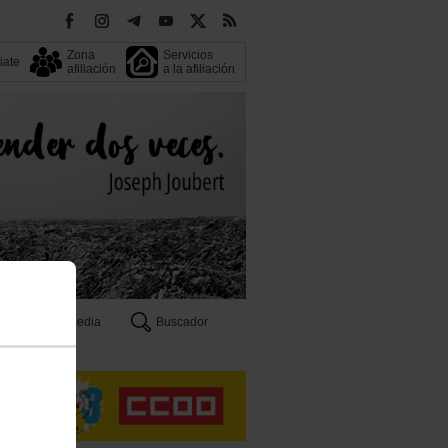
Zona
Servicios
liate
afiliación
a la afiliación
Multimedia
Buscador
n