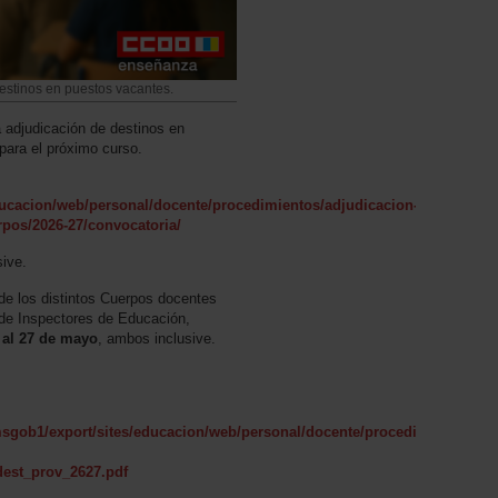
destinos en puestos vacantes.
a adjudicación de destinos en
 para el próximo curso.
ucacion/web/personal/docente/procedimientos/adjudicacion-
rpos/2026-27/convocatoria/
sive.
de los distintos Cuerpos docentes
 de Inspectores de Educación,
 al 27 de mayo
, ambos inclusive.
sgob1/export/sites/educacion/web/personal/docente/procedimientos/adj
dest_prov_2627.pdf