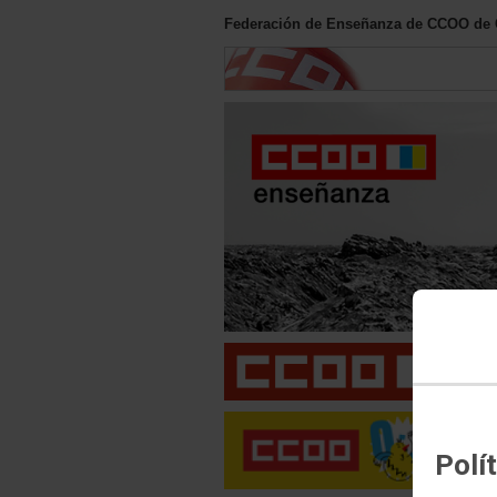
Federación de Enseñanza de CCOO de 
Polí