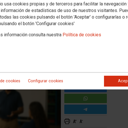
io usa cookies propias y de terceros para facilitar la navegación
Empleo
Política educativa
Mujeres e igualdad
Salud laboral
Otros sectores
 información de estadísticas de uso de nuestros visitantes. Pu
Adjudicación de destinos
todas las cookies pulsando el botón 'Aceptar' o configurarlas o 
pulsando el botón 'Configurar cookies'
s información consulta nuestra
Política de cookies
n de destinos en puestos vacantes.
 de cookies
Configurar cookies
Acep