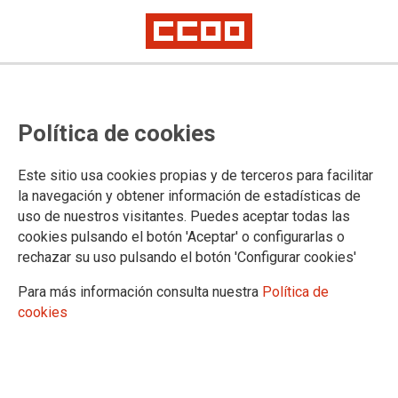
Política de cookies
Este sitio usa cookies propias y de terceros para facilitar
Acto de Presentación
la navegación y obtener información de estadísticas de
uso de nuestros visitantes. Puedes aceptar todas las
cookies pulsando el botón 'Aceptar' o configurarlas o
Oposiciones al Cuerpo del Profesorado de Secundaria y otros cuerpos
2025 - Ejecución en 2026.
rechazar su uso pulsando el botón 'Configurar cookies'
Para más información consulta nuestra
Política de
08/05/2026.
cookies