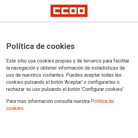
Política de cookies
Este sitio usa cookies propias y de terceros para facilitar
Habrá reconocimiento del periodo
la navegación y obtener información de estadísticas de
uso de nuestros visitantes. Puedes aceptar todas las
de vacaciones no disfrutadas
cookies pulsando el botón 'Aceptar' o configurarlas o
rechazar su uso pulsando el botón 'Configurar cookies'
como tiempo de servicio
Para más información consulta nuestra
Política de
También para aquellas personas nombradas en la adjudicación y que no
cookies
puedan incorporarse a 1 de septiembre por encontrarse en situación de
maternidad/paternidad.
La publicación de la convocatoria de oposiciones para el cuerpo de
maestras/os está prevista para finales de febrero de 2026.
Mesa sectorial del 16/12/2025: oposiciones 2026, permisos y licencias,
cobro de la subida del +2,5 % y otros temas.