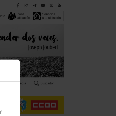
Zona
Servicios
liate
afiliación
a la afiliación
Multimedia
Buscador
n
 y