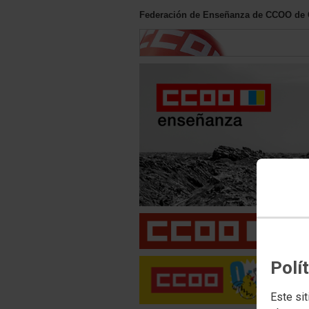
Federación de Enseñanza de CCOO de 
Polí
Este sit