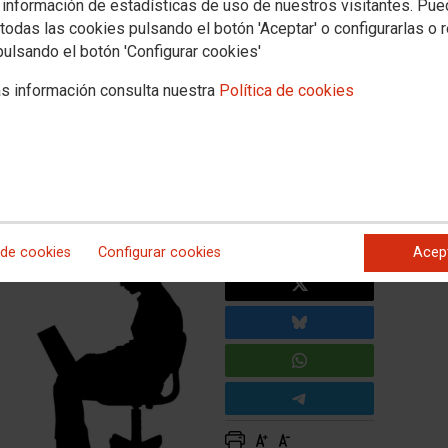
 información de estadísticas de uso de nuestros visitantes. Pu
Empleo
Política educativa
Mujeres e igualdad
Salud laboral
Otros sectores
todas las cookies pulsando el botón 'Aceptar' o configurarlas o 
ales
pulsando el botón 'Configurar cookies'
s información consulta nuestra
Política de cookies
ión para los casos de
onal docente
 de cookies
Configurar cookies
Acep