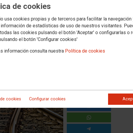
tica de cookies
Empleo
Política educativa
Mujeres e igualdad
Salud laboral
Otros sectores
Intercambios y permutas
io usa cookies propias y de terceros para facilitar la navegación
 información de estadísticas de uso de nuestros visitantes. Pu
ambios de destinos, curso
todas las cookies pulsando el botón 'Aceptar' o configurarlas o 
pulsando el botón 'Configurar cookies'
s información consulta nuestra
Política de cookies
hasta el 15 de septiembre de 2021. (Exclusivamente vía Sede
 de cookies
Configurar cookies
Acep