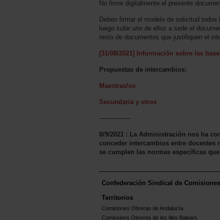
No firme digitalmente el presente documen
Deben firmar el modelo de solicitud todos
luego subir uno de ellos a sede el docu
resto de documentos que justifiquen el in
[31/08/2021] Información sobre las base
Propuestas de intercambios:
Maestras/os
Secundaria y otros
----------------
8/9/2021 : La Administración nos ha c
conceder intercambios entre docentes 
se cumplen las normas específicas que 
Confederación Sindical de Comisione
Territorios
Comisiones Obreras de Andalucía
Comissions Obreres de les Illes Balears