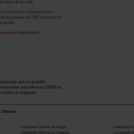
to fuera de la sede.
 los interesados manualmente y
mento escaneado en PDF así como el
tercambio.
s para el intercambio.
omunicado que es posible
nombrados por refuerzo COVID si
existen al respecto.
s Obreras
Comisiones Obreras de Aragón
Comisiones Ob
Comisiones Obreras de Canarias
Comisiones O