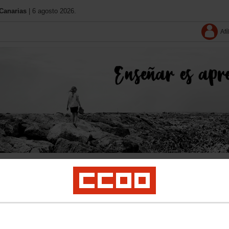
Canarias
| 6 agosto 2026.
Afí
Conócenos
11 Congreso
Contacta
Solo afiliació