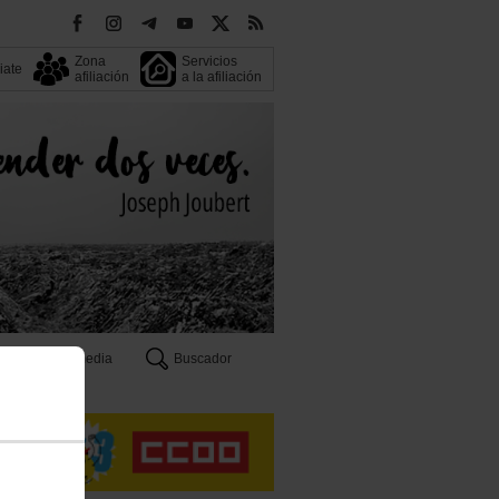
Zona
Servicios
liate
afiliación
a la afiliación
Multimedia
Buscador
n