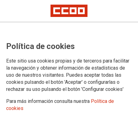
Política de cookies
Este sitio usa cookies propias y de terceros para facilitar
CCOO exige al Gobierno que abra
la navegación y obtener información de estadísticas de
uso de nuestros visitantes. Puedes aceptar todas las
una negociación sobre el
cookies pulsando el botón 'Aceptar' o configurarlas o
rechazar su uso pulsando el botón 'Configurar cookies'
profesorado
Para más información consulta nuestra
Política de
cookies
El sindicato denuncia que el Anteproyecto de Ley ignora al
colectivo docente.
13/12/2018.