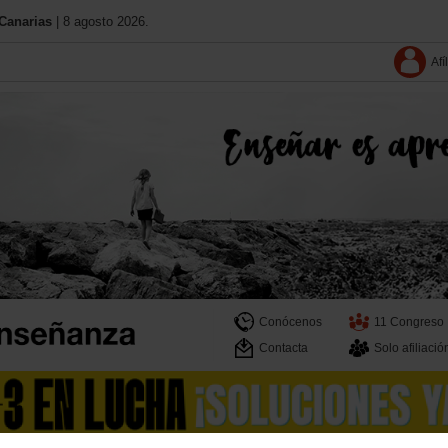
Canarias
| 8 agosto 2026.
Afí
Conócenos
11 Congreso
Contacta
Solo afiliació