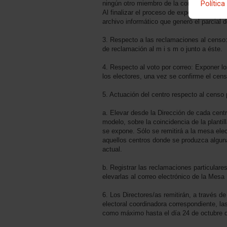
Política
ningún otro miembro de la comunidad educ
Al finalizar el proceso de exposición del c
archivo informático que generó el parcial d
3. Respecto a las reclamaciones al censo
de reclamación al m i s m o junto a éste.
4. Respecto al voto por correo: Exponer los
los electores, una vez se confirme el censo
5. Actuación del centro respecto al censo 
a. Elevar desde la Dirección de cada cent
modelo, sobre la coincidencia de la plantil
se expone. Sólo se remitirá a la mesa elec
aquellos centros donde se produzca alguna 
actual.
b. Registrar las reclamaciones particulare
elevarlas al correo electrónico de la Mesa
6. Los Directores/as remitirán, a través d
electoral coordinadora correspondiente, la
como máximo hasta el día 24 de octubre 