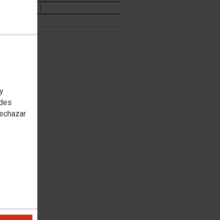
Documentos
 y
edes
rechazar