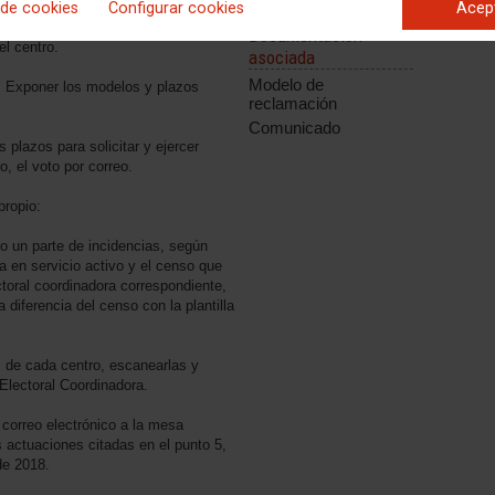
 de cookies
Configurar cookies
Acep
ativa o persona ajena a la misma.
enso, se debe destruir el
Documentación
el centro.
asociada
Modelo de
: Exponer los modelos y plazos
reclamación
Comunicado
 plazos para solicitar y ejercer
, el voto por correo.
propio:
ro un parte de incidencias, según
la en servicio activo y el censo que
toral coordinadora correspondiente,
diferencia del censo con la plantilla
s de cada centro, escanearlas y
 Electoral Coordinadora.
e correo electrónico a la mesa
s actuaciones citadas en el punto 5,
de 2018.