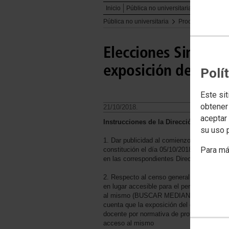
Inicio
Pública no universitaria
Formación
Pública no universitaria
Procedimientos
Elecciones Sindical
exposición de censo
Polí
Este sit
obtener
21/10/2018.
aceptar 
Instrucciones de la Dirección General 
su uso 
1. Dar publicidad al comienzo de este proc
Para má
constitución el día 05/10/2018 de las Mes
en las correspondientes Direcciones Territo
2. Respecto al censo general en custodia 
en lugar accesible para el personal docent
al mismo (BUSCAR MEDIANTE CÓDIGO 
cuenta que la exposición del censo solo p
docente por normativa de protección de dat
acceso al mismo