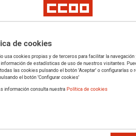
Empleo
Política educativa
Mujeres e igualdad
Salud laboral
Otros sectores
Elecciones sindicales
es 2018: instrucciones para la
s electorales
tica de cookies
io usa cookies propias y de terceros para facilitar la navegación
 información de estadísticas de uso de nuestros visitantes. Pu
todas las cookies pulsando el botón 'Aceptar' o configurarlas o 
de Personal
pulsando el botón 'Configurar cookies'
eso electoral que se inició con la
s información consulta nuestra
Política de cookies
as Electorales Coordinadoras, sitas
riales.
en cada centro: Imprimir y exponer
e la parte del censo correspondiente
DE CENTRO). Téngase en
uede ser accesible al personal
os, no pudiendo, por tanto, tener