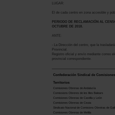
LUGAR:
El de cada centro en zona accesible y púb
PERIODO DE RECLAMACIÓN AL CENSO
OCTUBRE DE 2018.
ANTE:
- La Dirección del centro, que la traslada
Provincial.
Registro oficial y envío mediante correo e
provincial correspondiente.
Confederación Sindical de Comisione
Territorios
Comisiones Obreras de Andalucía
Comissions Obreres de les Illes Balears
Comisiones Obreras de Castilla y León
Comisiones Obreras de Ceuta
Sindicato Nacional de Comisions Obreiras de Gali
Comisiones Obreras de Melilla