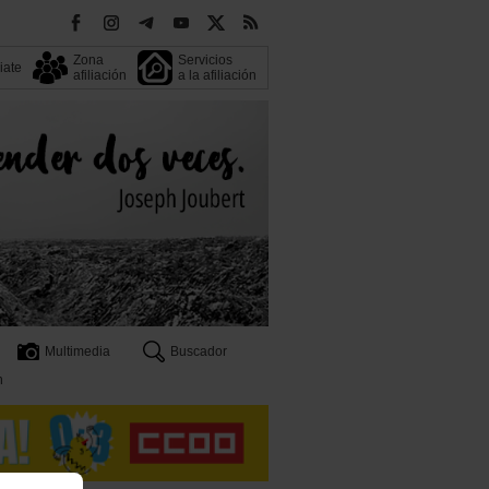
Zona
Servicios
liate
afiliación
a la afiliación
Multimedia
Buscador
n