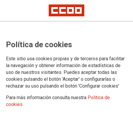
Política de cookies
Este sitio usa cookies propias y de terceros para facilitar
PROMECI: habrá recolocación
la navegación y obtener información de estadísticas de
uso de nuestros visitantes. Puedes aceptar todas las
de un número reducido
cookies pulsando el botón 'Aceptar' o configurarlas o
rechazar su uso pulsando el botón 'Configurar cookies'
de integrantes del Plan en otros
centros docentes
Para más información consulta nuestra
Política de
cookies
22/04/2017.