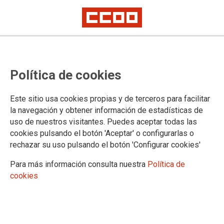
Política de cookies
Este sitio usa cookies propias y de terceros para facilitar
Procedimiento para la
la navegación y obtener información de estadísticas de
uso de nuestros visitantes. Puedes aceptar todas las
adjudicación de destinos
cookies pulsando el botón 'Aceptar' o configurarlas o
rechazar su uso pulsando el botón 'Configurar cookies'
provisionales.
Para más información consulta nuestra
Política de
Conservatorios Profesionales de Música y Conservatorio Superior de
cookies
Música de Canarias
Convocatoria 2026-2027
25/06/2026.