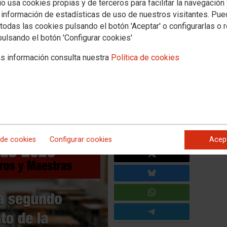
io usa cookies propias y de terceros para facilitar la navegación
Empleo
Política educativa
Mujeres e igualdad
Salud laboral
Otros sectores
 información de estadísticas de uso de nuestros visitantes. Pu
Actualidad
todas las cookies pulsando el botón 'Aceptar' o configurarlas o 
pulsando el botón 'Configurar cookies'
do llamamiento de la
s información consulta nuestra
Política de cookies
 de cookies
Configurar cookies
Acep