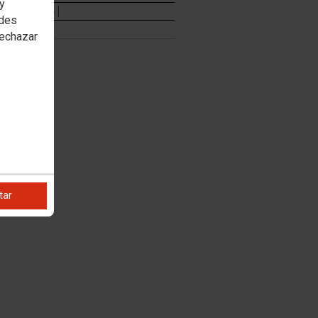
 y
Documentos
edes
rechazar
tar