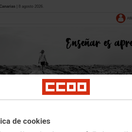
Canarias
| 8 agosto 2026.
Afí
Conócenos
11 Congreso
Contacta
Solo afiliació
tica de cookies