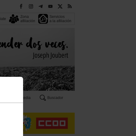
Zona
Servicios
liate
afiliación
a la afiliación
Multimedia
Buscador
n