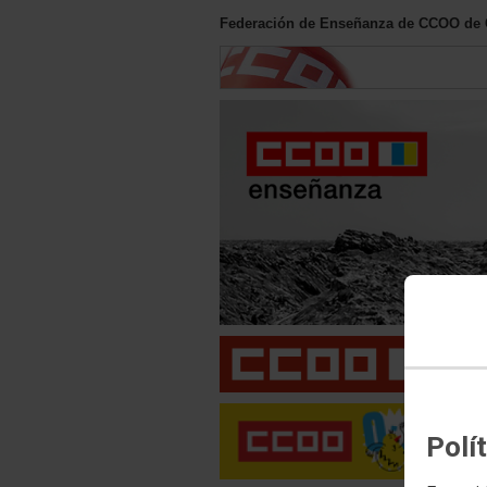
Federación de Enseñanza de CCOO de 
Polí