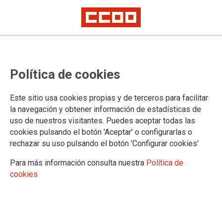
Política de cookies
Este sitio usa cookies propias y de terceros para facilitar
Instrucciones para el desarrollo de
la navegación y obtener información de estadísticas de
uso de nuestros visitantes. Puedes aceptar todas las
las pruebas
cookies pulsando el botón 'Aceptar' o configurarlas o
rechazar su uso pulsando el botón 'Configurar cookies'
Cuerpos de Catedráticos y Profesores de Música y Artes Escénicas
Para más información consulta nuestra
Política de
cookies
16/06/2026.