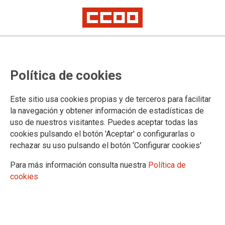
Política de cookies
Este sitio usa cookies propias y de terceros para facilitar
Distribución por tribunal de las
la navegación y obtener información de estadísticas de
uso de nuestros visitantes. Puedes aceptar todas las
personas aspirantes admitidas,
cookies pulsando el botón 'Aceptar' o configurarlas o
rechazar su uso pulsando el botón 'Configurar cookies'
fecha, hora y lugar de comienzo
de la fase de oposición.
Para más información consulta nuestra
Política de
cookies
Cuerpos de Catedráticos de Música y Artes Escénicas, y de Profesores
de Música y Artes Escénicas
01/06/2026.