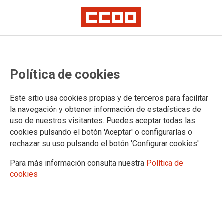
Política de cookies
Este sitio usa cookies propias y de terceros para facilitar
Sesión informativa "Te ayudamos
la navegación y obtener información de estadísticas de
uso de nuestros visitantes. Puedes aceptar todas las
a solicitar los puestos singulares y
cookies pulsando el botón 'Aceptar' o configurarlas o
rechazar su uso pulsando el botón 'Configurar cookies'
de provisión voluntaria."
Para más información consulta nuestra
Política de
Sesión informativa.
cookies
28/01/2026.
Te ayudamos a solicitar los