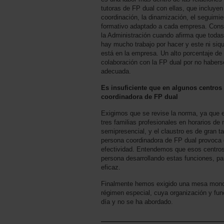
tutoras de FP dual con ellas, que incluyen
coordinación, la dinamización, el seguimie
formativo adaptado a cada empresa. Consi
la Administración cuando afirma que toda
hay mucho trabajo por hacer y este ni siq
está en la empresa. Un alto porcentaje de
colaboración con la FP dual por no habers
adecuada.
Es insuficiente que en algunos centros
coordinadora de FP dual
Exigimos que se revise la norma, ya que 
tres familias profesionales en horarios de
semipresencial, y el claustro es de gran 
persona coordinadora de FP dual provoca q
efectividad. Entendemos que esos centro
persona desarrollando estas funciones, p
eficaz.
Finalmente hemos exigido una mesa mono
régimen especial, cuya organización y fun
día y no se ha abordado.