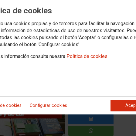
Empleo
Política educativa
Mujeres e igualdad
Salud laboral
Otros sectores
tica de cookies
io usa cookies propias y de terceros para facilitar la navegación
atir sobre organización y
 información de estadísticas de uso de nuestros visitantes. Pu
todas las cookies pulsando el botón 'Aceptar' o configurarlas o 
as enseñanzas artísticas y de
pulsando el botón 'Configurar cookies'
s información consulta nuestra
Política de cookies
a abordado exclusivamente el anexo IV de las instrucciones de
men especial, contradiciendo lo afirmado en la mesa anterior.
 de cookies
Configurar cookies
Acep