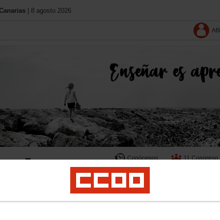
Canarias
| 8 agosto 2026.
Afí
Conócenos
11 Congreso
Contacta
Solo afiliació