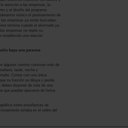
 la atención a las empresas, la
nto y el diseño del programa
deramos irónico el planteamiento de
s las empresas ya están buscadas:
uiera termina cuando el alumnado ya
 las empresas no repite su
e establecido una relación
 sólo haya una persona
en algunos centros conviven más de
 mañana, tarde, noche y
tamaño. Contar con una única
ue su función se diluya y pierda
s deben disponer de más de una
ara que puedan ejercerse de forma
gráfica sobre enseñanzas de
cionamiento estaba en el orden del