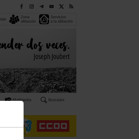
Zona
Servicios
liate
afiliación
a la afiliación
Multimedia
Buscador
n