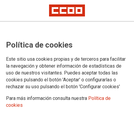
Política de cookies
Este sitio usa cookies propias y de terceros para facilitar
CCOO exige que se amplíe el plazo
la navegación y obtener información de estadísticas de
uso de nuestros visitantes. Puedes aceptar todas las
de presentación de solicitudes
cookies pulsando el botón 'Aceptar' o configurarlas o
rechazar su uso pulsando el botón 'Configurar cookies'
para el Concurso de traslados
Para más información consulta nuestra
Política de
¡NUEVO! - Suspendido el plazo de presentación de solicitudes. ¡
cookies
CONSEGUIDO ! - Prorrogado el plazo hasta el 27/11/2025 inclusive.
En la mesa técnica del 24/11/2025 se ha abordado el borrador de la
orden de oposiciones para el Cuerpo de Maestros 2026, así como el
análisis del borrador sobre la constitución de determinadas listas de
empleo. En la mesa sectorial se ha aprobado la orden que regula el
abono de las coordinaciones en las áreas de Igualdad, Patrimonio