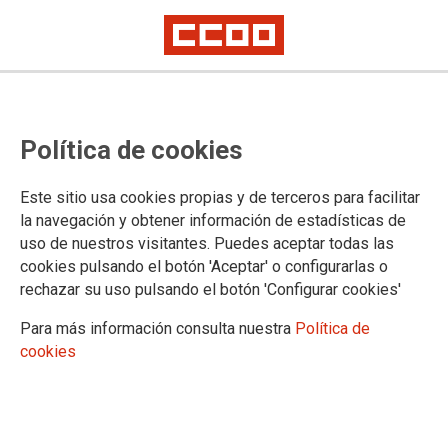
Política de cookies
Este sitio usa cookies propias y de terceros para facilitar
¿Qué documentos debes entregar
la navegación y obtener información de estadísticas de
uso de nuestros visitantes. Puedes aceptar todas las
el 1 de septiembre en tu primera
cookies pulsando el botón 'Aceptar' o configurarlas o
rechazar su uso pulsando el botón 'Configurar cookies'
incorporación al centro?
Para más información consulta nuestra
Política de
cookies
29/08/2025.
En nuestra infografía te indicamos
qué documentación debes entregar