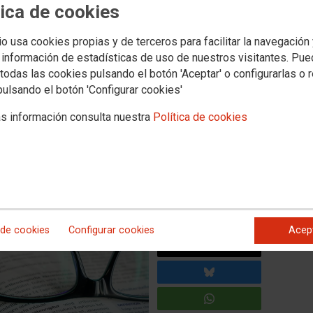
tica de cookies
Empleo
Política educativa
Mujeres e igualdad
Salud laboral
Otros sectores
ción de centros
Actualidad
io usa cookies propias y de terceros para facilitar la navegación
 información de estadísticas de uso de nuestros visitantes. Pu
iones urgentes sobre la
todas las cookies pulsando el botón 'Aceptar' o configurarlas o 
pulsando el botón 'Configurar cookies'
FP Dual en Canarias
s información consulta nuestra
Política de cookies
ten Formación Profesional nos llegan noticias preocupantes
incertidumbre que se vive, pues no logran entender cómo se
el profesorado y del alumnado para este nuevo curso escolar en
as.
 de cookies
Configurar cookies
Acep