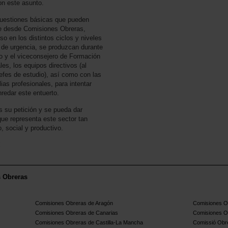
on este asunto.
cuestiones básicas que pueden
ue desde Comisiones Obreras,
so en los distintos ciclos y niveles
 de urgencia, se produzcan durante
o y el viceconsejero de Formación
es, los equipos directivos (al
jefes de estudio), así como con las
ias profesionales, para intentar
redar este entuerto.
 su petición y se pueda dar
que representa este sector tan
, social y productivo.
!
s Obreras
Comisiones Obreras de Aragón
Comisiones Ob
Comisiones Obreras de Canarias
Comisiones O
Comisiones Obreras de Castilla-La Mancha
Comissió Obre