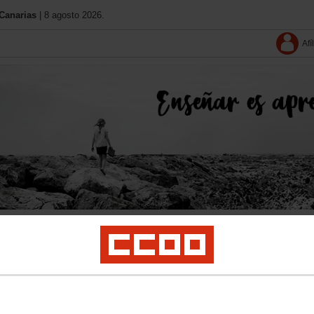
Canarias
| 8 agosto 2026.
Afí
Conócenos
11 Congreso
Contacta
Solo afiliació