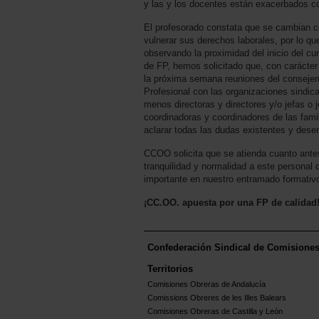
y las y los docentes están exacerbados c
El profesorado constata que se cambian 
vulnerar sus derechos laborales, por lo q
observando la proximidad del inicio del cur
de FP, hemos solicitado que, con carácter
la próxima semana reuniones del consejer
Profesional con las organizaciones sindical
menos directoras y directores y/o jefas o 
coordinadoras y coordinadores de las famil
aclarar todas las dudas existentes y desen
CCOO solicita que se atienda cuanto antes
tranquilidad y normalidad a este personal 
importante en nuestro entramado formativo
¡CC.OO. apuesta por una FP de calidad
Confederación Sindical de Comisione
Territorios
Comisiones Obreras de Andalucía
Comissions Obreres de les Illes Balears
Comisiones Obreras de Castilla y León