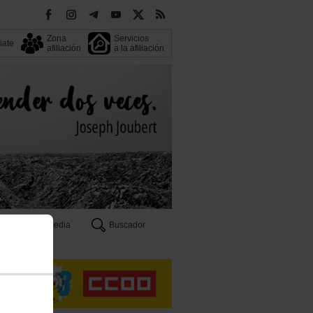
Zona
Servicios
liate
afiliación
a la afiliación
Multimedia
Buscador
n