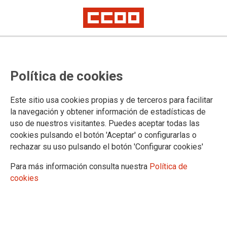
Política de cookies
Este sitio usa cookies propias y de terceros para facilitar
09.10.2024
la navegación y obtener información de estadísticas de
RESOLUCIÓN DE LA DIRECCIÓN GENERAL DE PERSONAL QUE
uso de nuestros visitantes. Puedes aceptar todas las
PUBLICA LAS INSTRUCCIONES SOBRE LAS AUSENCIAS DEL
cookies pulsando el botón 'Aceptar' o configurarlas o
PERSONAL DOCENTE EN LOS CENTROS PÚBLICOS DE
rechazar su uso pulsando el botón 'Configurar cookies'
ENSEÑANZAS NO UNIVERSITARIAS DE LA COMUNIDAD
AUTÓNOMA DE CANARIAS.
Para más información consulta nuestra
Política de
Ver documento
cookies