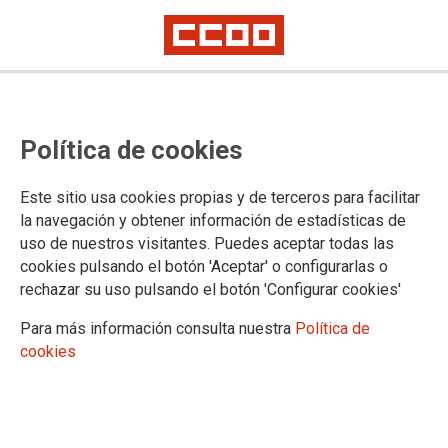
Política de cookies
Este sitio usa cookies propias y de terceros para facilitar
09.10.2024
la navegación y obtener información de estadísticas de
RESOLUCIÓN DE 30 DE AGOSTO DE 2024 QUE ESTABLECE
uso de nuestros visitantes. Puedes aceptar todas las
INSTRUCCIONES SOBRE EL PERMISO REGULADO EN EL ARTÍCULO
cookies pulsando el botón 'Aceptar' o configurarlas o
49, LETRA E), DEL ESTATUTO BÁSICO DEL EMPLEADO PÚBLICO,
rechazar su uso pulsando el botón 'Configurar cookies'
APLICABLE AL PERSONAL DOCENTE NO UNIVERSITARIO DE LA
ADMINISTRACIÓN EDUCATIVA DE CANARIAS.
Para más información consulta nuestra
Política de
Ver documento
cookies