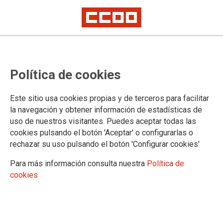
Política de cookies
Este sitio usa cookies propias y de terceros para facilitar
09.10.2024
la navegación y obtener información de estadísticas de
RESOLUCIÓN Nº: 4485 / 2024DE LA DIRECCIÓN GENERAL DE
uso de nuestros visitantes. Puedes aceptar todas las
PERSONAL Y FORMACIÓN DEL PROFESORADO QUE ESTABLECE
cookies pulsando el botón 'Aceptar' o configurarlas o
INSTRUCCIONES SOBRE LAS AUSENCIAS JUSTIFICADAS POR
rechazar su uso pulsando el botón 'Configurar cookies'
ENFERMEDAD O ACCIDENTE LEVE DE CORTA DURACIÓN DEL
PERSONAL DOCENTE.
Para más información consulta nuestra
Política de
Ver documento
cookies